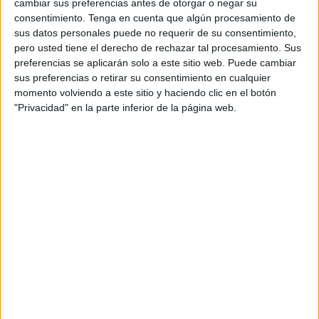
cambiar sus preferencias antes de otorgar o negar su
Orientación Andújar no es solo un blog, es la apuesta
consentimiento.
Tenga en cuenta que algún procesamiento de
personal de dos profesores Ginés y Maribel, que
sus datos personales puede no requerir de su consentimiento,
pero usted tiene el derecho de rechazar tal procesamiento. Sus
además de ser pareja, son los encargados de los
preferencias se aplicarán solo a este sitio web. Puede cambiar
contenidos que encontramos dentro del blog y en el
sus preferencias o retirar su consentimiento en cualquier
cual, vuelcan la mayor parte del tiempo, que sus tareas
momento volviendo a este sitio y haciendo clic en el botón
como docentes, y voluntarios en sus meses de verano
"Privacidad" en la parte inferior de la página web.
les permite.
1 COMENTARIO
carmen
Publicado
4 febrero, 2015 a las 9:46 AM
hOLA, gracias por vuestras aportaciones. Os
quiero comentar un error , teneis dos veces
la prueba lexico-semántica del colegio, en
una de ellas con el título de calle.