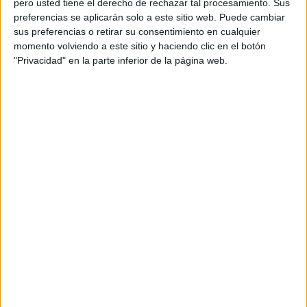
pero usted tiene el derecho de rechazar tal procesamiento. Sus
preferencias se aplicarán solo a este sitio web. Puede cambiar
Acerca de orientacionandujar
sus preferencias o retirar su consentimiento en cualquier
momento volviendo a este sitio y haciendo clic en el botón
Orientación Andújar no es solo un blog, es la apuesta
"Privacidad" en la parte inferior de la página web.
personal de dos profesores Ginés y Maribel, que
además de ser pareja, son los encargados de los
contenidos que encontramos dentro del blog y en el
cual, vuelcan la mayor parte del tiempo, que sus tareas
como docentes, y voluntarios en sus meses de verano
les permite.
DEJA UNA RESPUESTA
Tu dirección de correo electrónico no será
publicada.
Los campos obligatorios están marcados
con
*