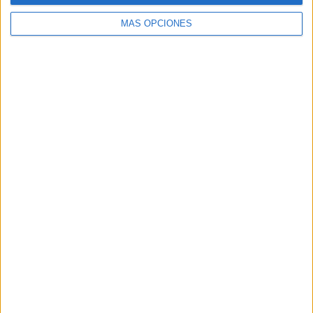
MÁS OPCIONES
Buscar
Buscar
¿TE GUSTA NUESTRO MATERIAL?
Introduce tu email para unirte a otros
80.859 suscriptores.
Dirección