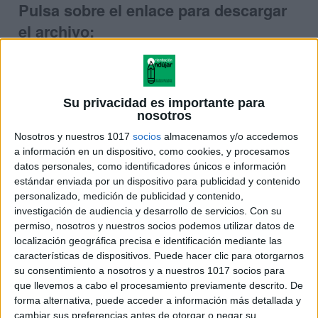
Pulsa sobre el enlace para descargar
el archivo:
Su privacidad es importante para
nosotros
Nosotros y nuestros 1017
socios
almacenamos y/o accedemos
a información en un dispositivo, como cookies, y procesamos
datos personales, como identificadores únicos e información
estándar enviada por un dispositivo para publicidad y contenido
personalizado, medición de publicidad y contenido,
investigación de audiencia y desarrollo de servicios.
Con su
permiso, nosotros y nuestros socios podemos utilizar datos de
localización geográfica precisa e identificación mediante las
características de dispositivos. Puede hacer clic para otorgarnos
su consentimiento a nosotros y a nuestros 1017 socios para
Materiales para la intervención
que llevemos a cabo el procesamiento previamente descrito. De
educativa en contextos naturales
forma alternativa, puede acceder a información más detallada y
con alumnos con Trastornos del
cambiar sus preferencias antes de otorgar o negar su