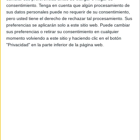
Espectro del Autismo
consentimiento.
Tenga en cuenta que algún procesamiento de
sus datos personales puede no requerir de su consentimiento,
pero usted tiene el derecho de rechazar tal procesamiento. Sus
preferencias se aplicarán solo a este sitio web. Puede cambiar
sus preferencias o retirar su consentimiento en cualquier
Acerca de orientacionandujar
momento volviendo a este sitio y haciendo clic en el botón
"Privacidad" en la parte inferior de la página web.
Orientación Andújar no es solo un blog, es la apuesta
personal de dos profesores Ginés y Maribel, que
además de ser pareja, son los encargados de los
contenidos que encontramos dentro del blog y en el
cual, vuelcan la mayor parte del tiempo, que sus tareas
como docentes, y voluntarios en sus meses de verano
les permite.
1 COMENTARIO
Valeria Burgos