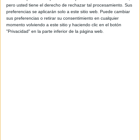
pero usted tiene el derecho de rechazar tal procesamiento. Sus
colorful shoestring
preferencias se aplicarán solo a este sitio web. Puede cambiar
sus preferencias o retirar su consentimiento en cualquier
momento volviendo a este sitio y haciendo clic en el botón
"Privacidad" en la parte inferior de la página web.
Acerca de orientacionandujar
Orientación Andújar no es solo un blog, es la apuesta
personal de dos profesores Ginés y Maribel, que
además de ser pareja, son los encargados de los
contenidos que encontramos dentro del blog y en el
cual, vuelcan la mayor parte del tiempo, que sus tareas
como docentes, y voluntarios en sus meses de verano
les permite.
DEJA UNA RESPUESTA
Tu dirección de correo electrónico no será