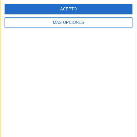
Web
ACEPTO
MÁS OPCIONES
Buscar
Buscar
¿TE GUSTA NUESTRO MATERIAL?