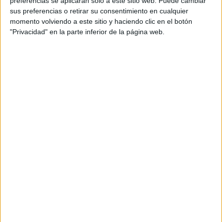
preferencias se aplicarán solo a este sitio web. Puede cambiar
cual, vuelcan la mayor parte del tiempo, que sus tareas
sus preferencias o retirar su consentimiento en cualquier
momento volviendo a este sitio y haciendo clic en el botón
como docentes, y voluntarios en sus meses de verano
"Privacidad" en la parte inferior de la página web.
les permite.
DEJA UNA RESPUESTA
Tu dirección de correo electrónico no será
publicada.
Los campos obligatorios están marcados
con
*
Comentario
*