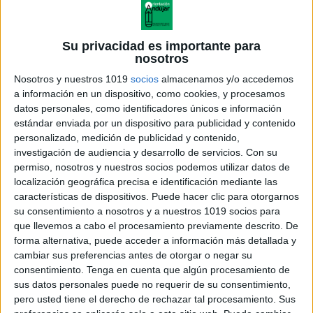
Su privacidad es importante para
nosotros
Nosotros y nuestros 1019
socios
almacenamos y/o accedemos
a información en un dispositivo, como cookies, y procesamos
datos personales, como identificadores únicos e información
estándar enviada por un dispositivo para publicidad y contenido
personalizado, medición de publicidad y contenido,
investigación de audiencia y desarrollo de servicios.
Con su
Palabras encadenadas
permiso, nosotros y nuestros socios podemos utilizar datos de
localización geográfica precisa e identificación mediante las
características de dispositivos. Puede hacer clic para otorgarnos
su consentimiento a nosotros y a nuestros 1019 socios para
que llevemos a cabo el procesamiento previamente descrito. De
Acerca de orientacionandujar
forma alternativa, puede acceder a información más detallada y
Orientación Andújar no es solo un blog, es la apuesta
cambiar sus preferencias antes de otorgar o negar su
consentimiento.
Tenga en cuenta que algún procesamiento de
personal de dos profesores Ginés y Maribel, que
sus datos personales puede no requerir de su consentimiento,
además de ser pareja, son los encargados de los
pero usted tiene el derecho de rechazar tal procesamiento. Sus
contenidos que encontramos dentro del blog y en el