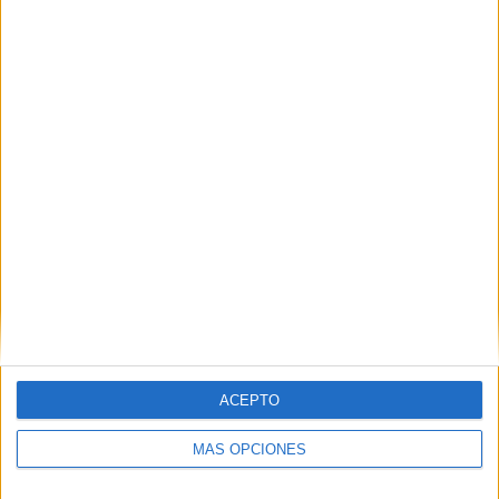
Nombre
*
Correo electrónico
*
Web
ACEPTO
MÁS OPCIONES