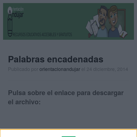
Palabras encadenadas
Publicado por
orientacionandujar
el 24 diciembre, 2014
Pulsa sobre el enlace para descargar
el archivo: