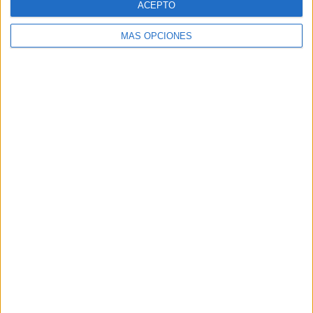
ACEPTO
MÁS OPCIONES
Buscar
Buscar
¿TE GUSTA NUESTRO MATERIAL?
Introduce tu email para unirte a otros
80.860 suscriptores.