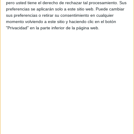
pero usted tiene el derecho de rechazar tal procesamiento. Sus
preferencias se aplicarán solo a este sitio web. Puede cambiar
sus preferencias o retirar su consentimiento en cualquier
momento volviendo a este sitio y haciendo clic en el botón
Acerca de orientacionandujar
"Privacidad" en la parte inferior de la página web.
Orientación Andújar no es solo un blog, es la apuesta
personal de dos profesores Ginés y Maribel, que
además de ser pareja, son los encargados de los
contenidos que encontramos dentro del blog y en el
cual, vuelcan la mayor parte del tiempo, que sus tareas
como docentes, y voluntarios en sus meses de verano
les permite.
DEJA UNA RESPUESTA
Tu dirección de correo electrónico no será
publicada.
Los campos obligatorios están marcados
con
*