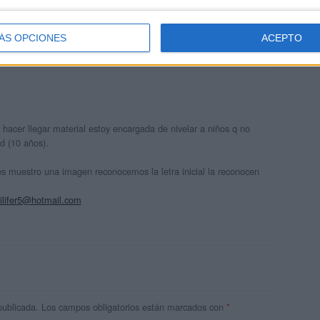
se mismo ánimo y compromiso. Saludos cordiales VH
ÁS OPCIONES
ACEPTO
hacer llegar material estoy encargada de nivelar a niños q no
d (10 años).
les muestro una imagen reconocemos la letra inicial la reconocen
ilifer5@hotmail.com
publicada.
Los campos obligatorios están marcados con
*