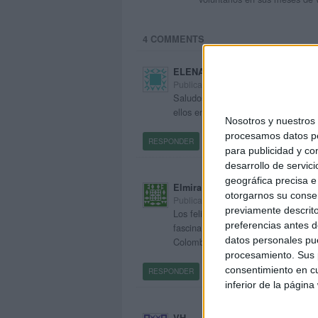
4 COMMENTS
ELENA
Publicado
5 enero, 2015 a las 9:05 PM
Saludos desde Cantabria. Por aquí
ellos en el cole (PT y AL). Muchas g
Nosotros y nuestro
procesamos datos per
RESPONDER
para publicidad y co
desarrollo de servici
geográfica precisa e 
Elmira Zuñiga
otorgarnos su conse
Publicado
6 enero, 2015 a las 5:17 AM
previamente descrito
Los felicito por este blog , soy ed
preferencias antes d
fascina aprender mucho de los temas
datos personales pue
Colombiano. Buena. Ventura en sus
procesamiento. Sus p
consentimiento en cu
RESPONDER
inferior de la página
VH