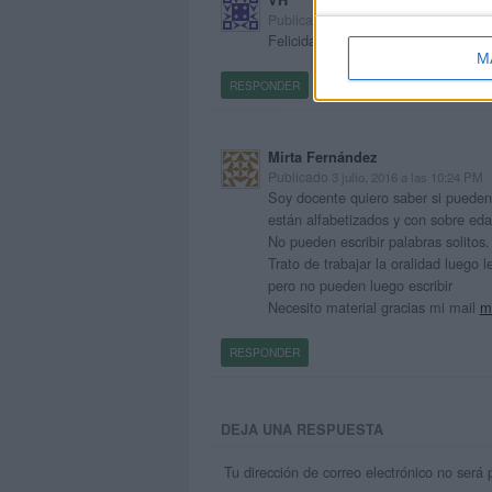
Publicado
6 enero, 2015 a las 11:36 PM
Felicidades, sigan adelante con e
M
RESPONDER
Mirta Fernández
Publicado
3 julio, 2016 a las 10:24 PM
Soy docente quiero saber si pueden 
están alfabetizados y con sobre eda
No pueden escribir palabras solitos.
Trato de trabajar la oralidad luego 
pero no pueden luego escribir
Necesito material gracias mi mail
m
RESPONDER
DEJA UNA RESPUESTA
Tu dirección de correo electrónico no será 