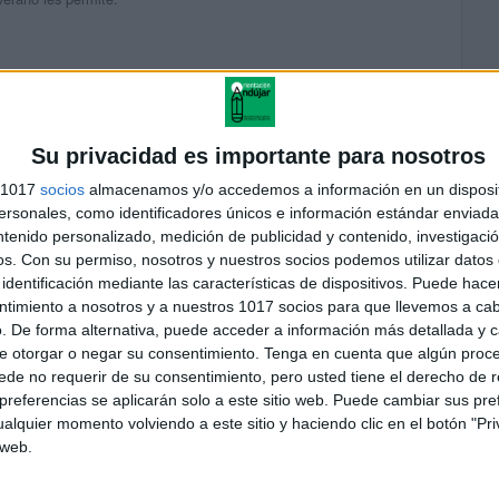
 también usamos vuestros recursos y estamos encantadas con
Su privacidad es importante para nosotros
racias.
s 1017
socios
almacenamos y/o accedemos a información en un disposit
sonales, como identificadores únicos e información estándar enviada 
ntenido personalizado, medición de publicidad y contenido, investigaci
os.
Con su permiso, nosotros y nuestros socios podemos utilizar datos 
identificación mediante las características de dispositivos. Puede hacer
ntimiento a nosotros y a nuestros 1017 socios para que llevemos a ca
. De forma alternativa, puede acceder a información más detallada y 
dducadora especial, y aunque no estoy. Laborando actualmente, me
e otorgar o negar su consentimiento.
Tenga en cuenta que algún proc
 que se relaciona con los niños y niñas de nuestro país
de no requerir de su consentimiento, pero usted tiene el derecho de r
 proyectos.
referencias se aplicarán solo a este sitio web. Puede cambiar sus pref
alquier momento volviendo a este sitio y haciendo clic en el botón "Pri
 web.