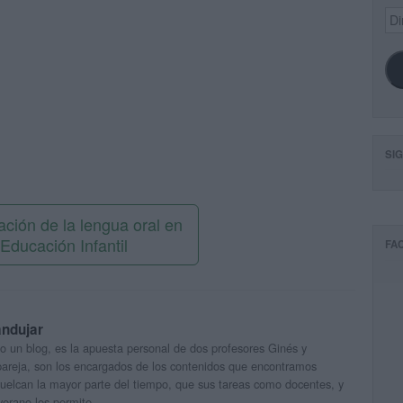
Dir
de
ema
SI
ación de la lengua oral en
Educación Infantil
FA
andujar
o un blog, es la apuesta personal de dos profesores Ginés y
areja, son los encargados de los contenidos que encontramos
 vuelcan la mayor parte del tiempo, que sus tareas como docentes, y
verano les permite.