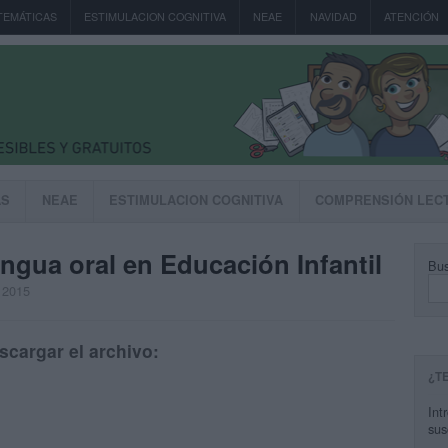
TEMÁTICAS
ESTIMULACION COGNITIVA
NEAE
NAVIDAD
ATENCIÓN
AS
NEAE
ESTIMULACION COGNITIVA
COMPRENSIÓN LEC
engua oral en Educación Infantil
Bus
, 2015
scargar el archivo:
¿T
Int
sus