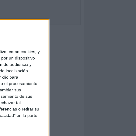
ivo, como cookies, y
por un dispositivo
ón de audiencia y
de localización
 clic para
bo el procesamiento
cambiar sus
esamiento de sus
echazar tal
erencias o retirar su
vacidad" en la parte