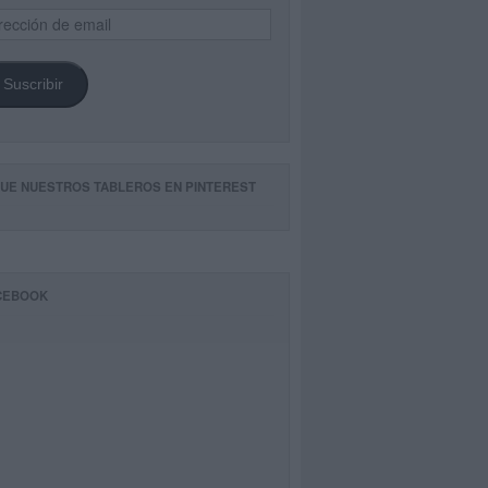
ección
il
Suscribir
GUE NUESTROS TABLEROS EN PINTEREST
CEBOOK