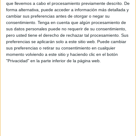
Acerca de orientacionandujar
que llevemos a cabo el procesamiento previamente descrito. De
Orientación Andújar no es solo un blog, es la apuesta
forma alternativa, puede acceder a información más detallada y
cambiar sus preferencias antes de otorgar o negar su
personal de dos profesores Ginés y Maribel, que
consentimiento.
Tenga en cuenta que algún procesamiento de
además de ser pareja, son los encargados de los
sus datos personales puede no requerir de su consentimiento,
contenidos que encontramos dentro del blog y en el
pero usted tiene el derecho de rechazar tal procesamiento. Sus
cual, vuelcan la mayor parte del tiempo, que sus tareas
preferencias se aplicarán solo a este sitio web. Puede cambiar
sus preferencias o retirar su consentimiento en cualquier
como docentes, y voluntarios en sus meses de verano
momento volviendo a este sitio y haciendo clic en el botón
les permite.
"Privacidad" en la parte inferior de la página web.
3 COMMENTS
quirino
Publicado
8 enero, 2015 a las 3:39 AM
gracias por todo el apoyo y un abrazo a
todos ustedes
RESPONDER