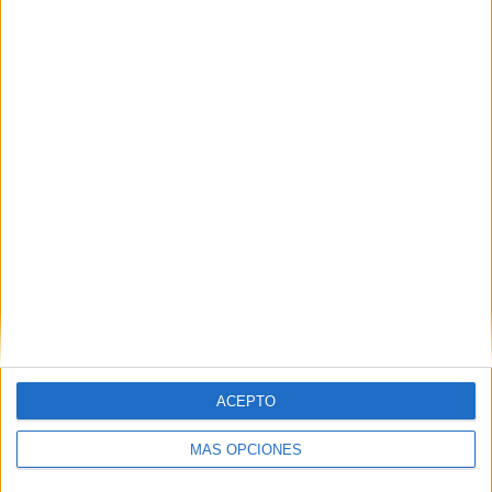
más conveniente.
RESPONDER
DEJA UNA RESPUESTA
Tu dirección de correo electrónico no será
publicada.
Los campos obligatorios están marcados
con
*
Comentario
*
ACEPTO
MÁS OPCIONES