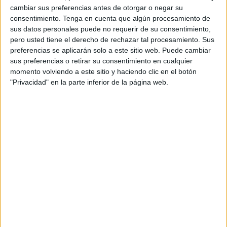
cambiar sus preferencias antes de otorgar o negar su
consentimiento.
Tenga en cuenta que algún procesamiento de
sus datos personales puede no requerir de su consentimiento,
pero usted tiene el derecho de rechazar tal procesamiento. Sus
Acerca de orientacionandujar
preferencias se aplicarán solo a este sitio web. Puede cambiar
Orientación Andújar no es solo un blog, es la apuesta
sus preferencias o retirar su consentimiento en cualquier
personal de dos profesores Ginés y Maribel, que
momento volviendo a este sitio y haciendo clic en el botón
"Privacidad" en la parte inferior de la página web.
además de ser pareja, son los encargados de los
contenidos que encontramos dentro del blog y en el
cual, vuelcan la mayor parte del tiempo, que sus tareas
como docentes, y voluntarios en sus meses de verano
les permite.
2 COMMENTS
Mar
Publicado
13 enero, 2015 a las 1:13 PM
Donde estan las tablas??