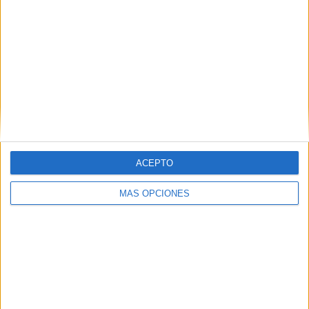
Comentario
*
ACEPTO
Nombre
*
MÁS OPCIONES
Correo electrónico
*
Web