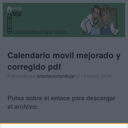
Calendario movil mejorado y
corregido pdf
Publicado por
orientacionandujar
el 13 enero, 2015
Pulsa sobre el enlace para descargar
el archivo: