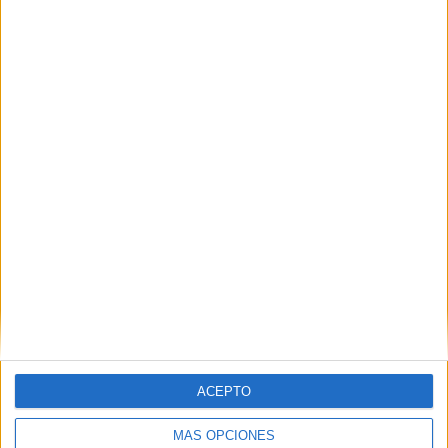
Nombre
*
Correo electrónico
*
Web
ACEPTO
MÁS OPCIONES