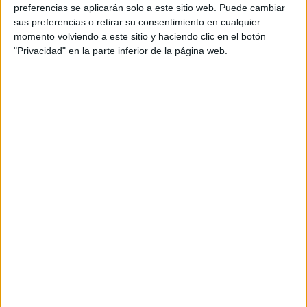
personal de dos profesores Ginés y Maribel, que
preferencias se aplicarán solo a este sitio web. Puede cambiar
además de ser pareja, son los encargados de los
sus preferencias o retirar su consentimiento en cualquier
momento volviendo a este sitio y haciendo clic en el botón
contenidos que encontramos dentro del blog y en el
"Privacidad" en la parte inferior de la página web.
cual, vuelcan la mayor parte del tiempo, que sus tareas
como docentes, y voluntarios en sus meses de verano
les permite.
DEJA UNA RESPUESTA
Tu dirección de correo electrónico no será
publicada.
Los campos obligatorios están marcados
con
*
Comentario
*