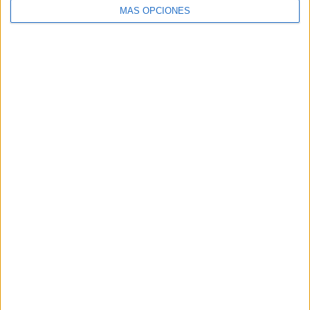
MÁS OPCIONES
Buscar
Buscar
¿TE GUSTA NUESTRO MATERIAL?
Introduce tu email para unirte a otros
80.867 suscriptores.
Dirección
de
email