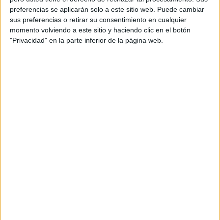
Acerca de orientacionandujar
preferencias se aplicarán solo a este sitio web. Puede cambiar
Orientación Andújar no es solo un blog, es la apuesta
sus preferencias o retirar su consentimiento en cualquier
personal de dos profesores Ginés y Maribel, que
momento volviendo a este sitio y haciendo clic en el botón
"Privacidad" en la parte inferior de la página web.
además de ser pareja, son los encargados de los
contenidos que encontramos dentro del blog y en el
cual, vuelcan la mayor parte del tiempo, que sus tareas
como docentes, y voluntarios en sus meses de verano
les permite.
DEJA UNA RESPUESTA
Tu dirección de correo electrónico no será
publicada.
Los campos obligatorios están marcados
con
*
Comentario
*