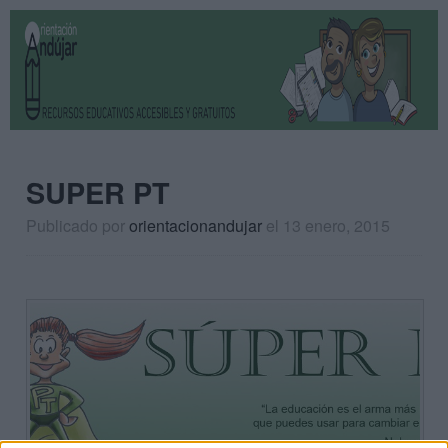
SUPER PT
Publicado por
orientacionandujar
el 13 enero, 2015