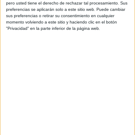
pero usted tiene el derecho de rechazar tal procesamiento. Sus
preferencias se aplicarán solo a este sitio web. Puede cambiar
sus preferencias o retirar su consentimiento en cualquier
momento volviendo a este sitio y haciendo clic en el botón
Acerca de orientacionandujar
"Privacidad" en la parte inferior de la página web.
Orientación Andújar no es solo un blog, es la apuesta
personal de dos profesores Ginés y Maribel, que
además de ser pareja, son los encargados de los
contenidos que encontramos dentro del blog y en el
cual, vuelcan la mayor parte del tiempo, que sus tareas
como docentes, y voluntarios en sus meses de verano
les permite.
DEJA UNA RESPUESTA
Tu dirección de correo electrónico no será
publicada.
Los campos obligatorios están marcados
con
*