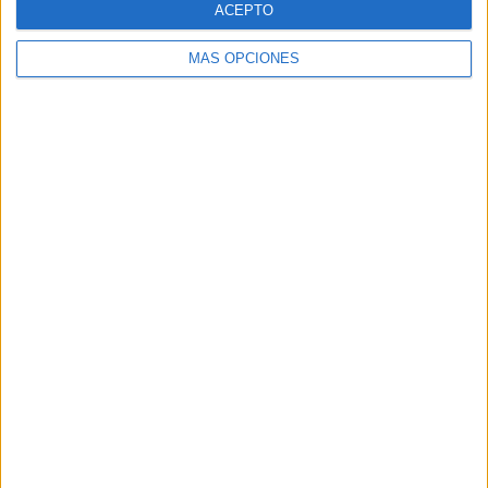
ACEPTO
MÁS OPCIONES
Buscar
Buscar
¿TE GUSTA NUESTRO MATERIAL?
Introduce tu email para unirte a otros
80.862 suscriptores.