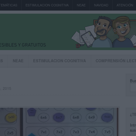
TEMÁTICAS
ESTIMULACION COGNITIVA
NEAE
NAVIDAD
ATENCIÓN
AS
NEAE
ESTIMULACION COGNITIVA
COMPRENSIÓN LEC
Bus
o, 2015
¿T
Int
sus