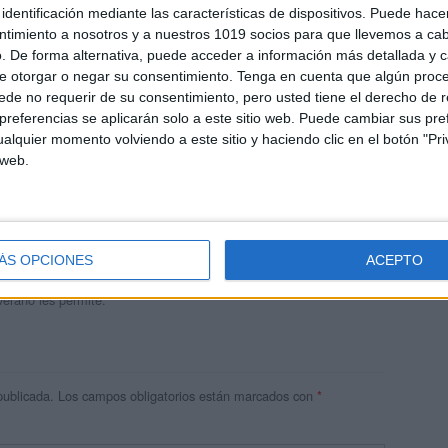
identificación mediante las características de dispositivos. Puede hacer
ntimiento a nosotros y a nuestros 1019 socios para que llevemos a ca
. De forma alternativa, puede acceder a información más detallada y 
e otorgar o negar su consentimiento.
Tenga en cuenta que algún proc
de no requerir de su consentimiento, pero usted tiene el derecho de r
referencias se aplicarán solo a este sitio web. Puede cambiar sus pref
alquier momento volviendo a este sitio y haciendo clic en el botón "Pri
 web.
andujar
o un blog, es la apuesta personal de dos profesores Ginés y
areja, son los encargados de los contenidos que encontramos
ÁS OPCIONES
ACEPTO
 vuelcan la mayor parte del tiempo, que sus tareas como docentes, y
verano les permite.
publicada.
Los campos obligatorios están marcados con
*