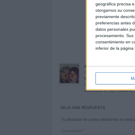
geográfica precisa e 
otorgarnos su conse
previamente descrito
preferencias antes d
datos personales pue
procesamiento. Sus p
consentimiento en cu
inferior de la página
Acerca de orientacion
Orientación Andújar no es sol
Maribel, que además de ser p
M
dentro del blog y en el cual,
voluntarios en sus meses de 
DEJA UNA RESPUESTA
Tu dirección de correo electrónico no será 
Comentario
*