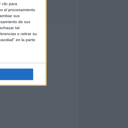
 clic para
bo el procesamiento
cambiar sus
esamiento de sus
echazar tal
erencias o retirar su
vacidad" en la parte