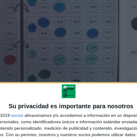
Dir
de
ema
SI
FA
Su privacidad es importante para nosotros
s 1019
socios
almacenamos y/o accedemos a información en un disposit
sonales, como identificadores únicos e información estándar enviada 
ntenido personalizado, medición de publicidad y contenido, investigaci
os.
Con su permiso, nosotros y nuestros socios podemos utilizar datos 