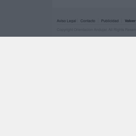
Aviso Legal
Contacto
Publicidad
Volver
Copyright Orientacion Andujar. All Rights Rese