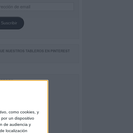
ección
il
Suscribir
GUE NUESTROS TABLEROS EN PINTEREST
CEBOOK
ivo, como cookies, y
por un dispositivo
ón de audiencia y
de localización