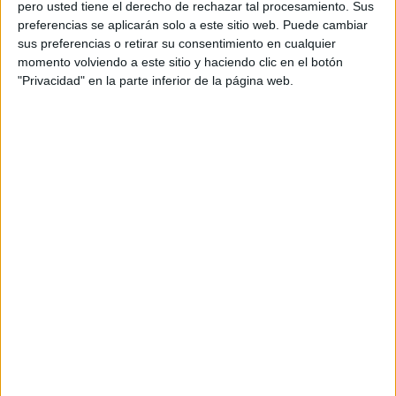
pero usted tiene el derecho de rechazar tal procesamiento. Sus
preferencias se aplicarán solo a este sitio web. Puede cambiar
Acerca de orientacionandujar
sus preferencias o retirar su consentimiento en cualquier
Orientación Andújar no es solo un blog, es la apuesta
momento volviendo a este sitio y haciendo clic en el botón
"Privacidad" en la parte inferior de la página web.
personal de dos profesores Ginés y Maribel, que
además de ser pareja, son los encargados de los
contenidos que encontramos dentro del blog y en el
cual, vuelcan la mayor parte del tiempo, que sus tareas
como docentes, y voluntarios en sus meses de verano
les permite.
DEJA UNA RESPUESTA
Tu dirección de correo electrónico no será
publicada.
Los campos obligatorios están marcados
con
*