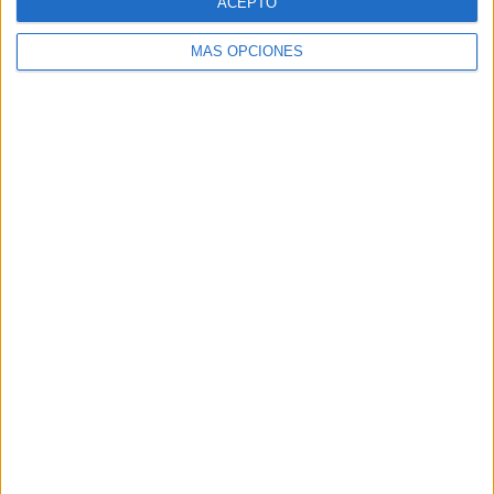
ACEPTO
MÁS OPCIONES
Buscar
Buscar
¿TE GUSTA NUESTRO MATERIAL?
Introduce tu email para unirte a otros
80.850 suscriptores.
Dirección