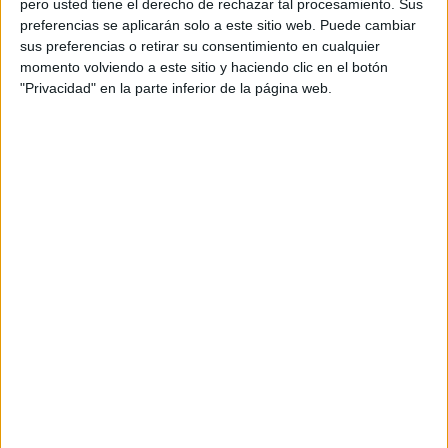
pero usted tiene el derecho de rechazar tal procesamiento. Sus
preferencias se aplicarán solo a este sitio web. Puede cambiar
Acerca de orientacionandujar
sus preferencias o retirar su consentimiento en cualquier
momento volviendo a este sitio y haciendo clic en el botón
Orientación Andújar no es solo un blog, es la apuesta
"Privacidad" en la parte inferior de la página web.
personal de dos profesores Ginés y Maribel, que
además de ser pareja, son los encargados de los
contenidos que encontramos dentro del blog y en el
cual, vuelcan la mayor parte del tiempo, que sus tareas
como docentes, y voluntarios en sus meses de verano
les permite.
DEJA UNA RESPUESTA
Tu dirección de correo electrónico no será
publicada.
Los campos obligatorios están marcados
con
*