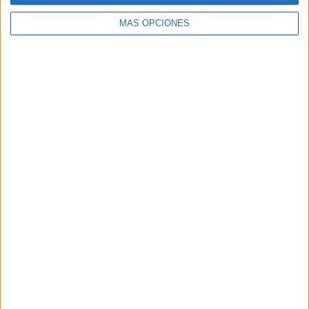
MÁS OPCIONES
Buscar
Buscar
¿TE GUSTA NUESTRO MATERIAL?
Introduce tu email para unirte a otros
80.842 suscriptores.
Dirección