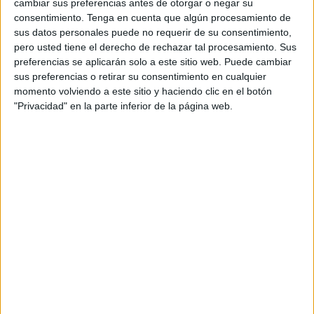
cambiar sus preferencias antes de otorgar o negar su
Acerca de orientacionandujar
consentimiento.
Tenga en cuenta que algún procesamiento de
Orientación Andújar no es solo un blog, es la apuesta
sus datos personales puede no requerir de su consentimiento,
personal de dos profesores Ginés y Maribel, que
pero usted tiene el derecho de rechazar tal procesamiento. Sus
preferencias se aplicarán solo a este sitio web. Puede cambiar
además de ser pareja, son los encargados de los
sus preferencias o retirar su consentimiento en cualquier
contenidos que encontramos dentro del blog y en el
momento volviendo a este sitio y haciendo clic en el botón
cual, vuelcan la mayor parte del tiempo, que sus tareas
"Privacidad" en la parte inferior de la página web.
como docentes, y voluntarios en sus meses de verano
les permite.
2 COMMENTS
Denis Laufer
Publicado
23 enero, 2015 a las 12:49 AM
Me encantan los laberintos y trabajar con
ellos. Gracias.