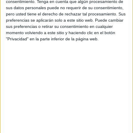
consentimiento.
Tenga en cuenta que algún procesamiento de
sus datos personales puede no requerir de su consentimiento,
pero usted tiene el derecho de rechazar tal procesamiento. Sus
Acerca de orientacionandujar
preferencias se aplicarán solo a este sitio web. Puede cambiar
sus preferencias o retirar su consentimiento en cualquier
Orientación Andújar no es solo un blog, es la apuesta
momento volviendo a este sitio y haciendo clic en el botón
personal de dos profesores Ginés y Maribel, que
"Privacidad" en la parte inferior de la página web.
además de ser pareja, son los encargados de los
contenidos que encontramos dentro del blog y en el
cual, vuelcan la mayor parte del tiempo, que sus tareas
como docentes, y voluntarios en sus meses de verano
les permite.
1 COMENTARIO
Oscar Ceballos
Publicado
30 enero, 2015 a las 9:19 PM
interesante tener materiales como estos para