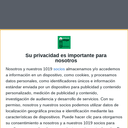
Su privacidad es importante para
nosotros
Nosotros y nuestros 1019
socios
almacenamos y/o accedemos
a información en un dispositivo, como cookies, y procesamos
Guía para mejorar la conducta
datos personales, como identificadores únicos e información
de los alumnos
estándar enviada por un dispositivo para publicidad y contenido
personalizado, medición de publicidad y contenido,
investigación de audiencia y desarrollo de servicios.
Con su
permiso, nosotros y nuestros socios podemos utilizar datos de
localización geográfica precisa e identificación mediante las
Acerca de orientacionandujar
características de dispositivos. Puede hacer clic para otorgarnos
Orientación Andújar no es solo un blog, es la apuesta
su consentimiento a nosotros y a nuestros 1019 socios para