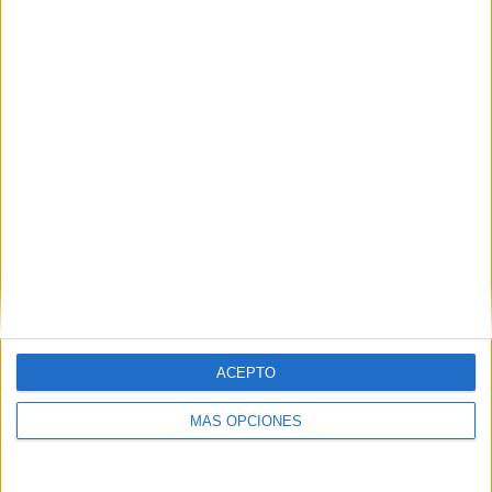
RESPONDER
DEJA UNA RESPUESTA
Tu dirección de correo electrónico no será
publicada.
Los campos obligatorios están marcados
con
*
Comentario
*
ACEPTO
MÁS OPCIONES