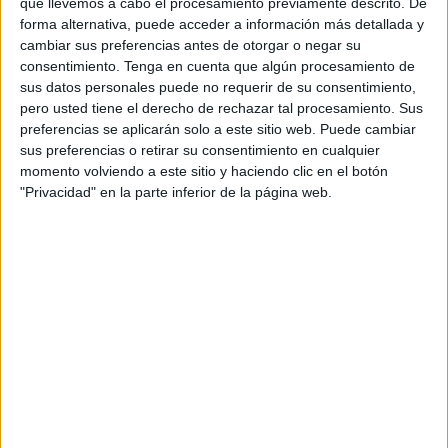
que llevemos a cabo el procesamiento previamente descrito. De
personal de dos profesores Ginés y Maribel, que
forma alternativa, puede acceder a información más detallada y
además de ser pareja, son los encargados de los
cambiar sus preferencias antes de otorgar o negar su
contenidos que encontramos dentro del blog y en el
consentimiento.
Tenga en cuenta que algún procesamiento de
cual, vuelcan la mayor parte del tiempo, que sus tareas
sus datos personales puede no requerir de su consentimiento,
como docentes, y voluntarios en sus meses de verano
pero usted tiene el derecho de rechazar tal procesamiento. Sus
preferencias se aplicarán solo a este sitio web. Puede cambiar
les permite.
sus preferencias o retirar su consentimiento en cualquier
momento volviendo a este sitio y haciendo clic en el botón
"Privacidad" en la parte inferior de la página web.
3 COMMENTS
Diosiris
Publicado
24 enero, 2015 a las 11:39 PM
Gracias plenas por ayudar y compartir sus
ideas, conocimientos y experiencias con los
demás docentes…. Dios les bendiga
grandemente
RESPONDER