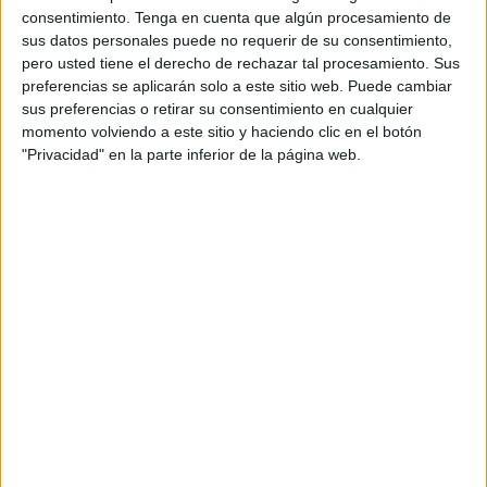
consentimiento.
Tenga en cuenta que algún procesamiento de
sus datos personales puede no requerir de su consentimiento,
pero usted tiene el derecho de rechazar tal procesamiento. Sus
preferencias se aplicarán solo a este sitio web. Puede cambiar
sus preferencias o retirar su consentimiento en cualquier
momento volviendo a este sitio y haciendo clic en el botón
Acerca de orientacionandujar
"Privacidad" en la parte inferior de la página web.
Orientación Andújar no es solo un blog, es la apuesta
personal de dos profesores Ginés y Maribel, que
además de ser pareja, son los encargados de los
contenidos que encontramos dentro del blog y en el
cual, vuelcan la mayor parte del tiempo, que sus tareas
como docentes, y voluntarios en sus meses de verano
les permite.
1 COMENTARIO
María Guadalupe Lara Trejo