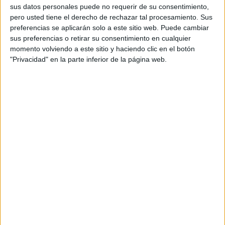
personal de dos profesores Ginés y Maribel, que
sus datos personales puede no requerir de su consentimiento,
además de ser pareja, son los encargados de los
pero usted tiene el derecho de rechazar tal procesamiento. Sus
preferencias se aplicarán solo a este sitio web. Puede cambiar
contenidos que encontramos dentro del blog y en el
sus preferencias o retirar su consentimiento en cualquier
cual, vuelcan la mayor parte del tiempo, que sus tareas
momento volviendo a este sitio y haciendo clic en el botón
como docentes, y voluntarios en sus meses de verano
"Privacidad" en la parte inferior de la página web.
les permite.
1 COMENTARIO
Florentino
Publicado
13 junio, 2020 a las 12:31 AM
Los materiales que contiene en esta página
son muy interesantes que nos apoya en
trabajo pedagogico.
RESPONDER