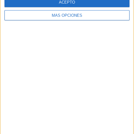
ACEPTO
MÁS OPCIONES
Buscar
Buscar
¿TE GUSTA NUESTRO MATERIAL?
Introduce tu email para unirte a otros
80.862 suscriptores.