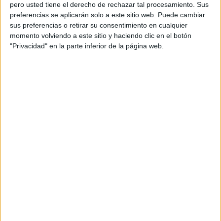
personal de dos profesores Ginés y Maribel, que
pero usted tiene el derecho de rechazar tal procesamiento. Sus
además de ser pareja, son los encargados de los
preferencias se aplicarán solo a este sitio web. Puede cambiar
sus preferencias o retirar su consentimiento en cualquier
contenidos que encontramos dentro del blog y en el
momento volviendo a este sitio y haciendo clic en el botón
cual, vuelcan la mayor parte del tiempo, que sus tareas
"Privacidad" en la parte inferior de la página web.
como docentes, y voluntarios en sus meses de verano
les permite.
TRACKBACKS / PINGS
Actividades para infantil Cuadernillo de
educación preescolar 1 - Imagenes Educativas
DEJA UNA RESPUESTA
Tu dirección de correo electrónico no será
publicada.
Los campos obligatorios están marcados
con
*