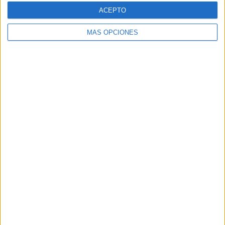
Web
ACEPTO
MÁS OPCIONES
Buscar
Buscar
¿TE GUSTA NUESTRO MATERIAL?
Introduce tu email para unirte a otros