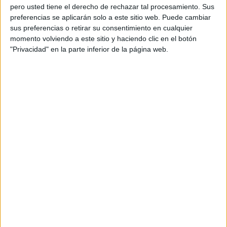
personal de dos profesores Ginés y Maribel, que
pero usted tiene el derecho de rechazar tal procesamiento. Sus
además de ser pareja, son los encargados de los
preferencias se aplicarán solo a este sitio web. Puede cambiar
sus preferencias o retirar su consentimiento en cualquier
contenidos que encontramos dentro del blog y en el
momento volviendo a este sitio y haciendo clic en el botón
cual, vuelcan la mayor parte del tiempo, que sus tareas
"Privacidad" en la parte inferior de la página web.
como docentes, y voluntarios en sus meses de verano
les permite.
TRACKBACKS / PINGS
ACTIVIDADES PARA INFANTIL
CUADERNILLO DE EDUCACIÓN
PREESCOLAR 1 – Imagenes Educativas
DEJA UNA RESPUESTA
Tu dirección de correo electrónico no será
publicada.
Los campos obligatorios están marcados