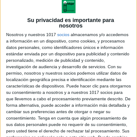
Su privacidad es importante para
nosotros
Nosotros y nuestros 1017
socios
almacenamos y/o accedemos
a información en un dispositivo, como cookies, y procesamos
datos personales, como identificadores únicos e información
estándar enviada por un dispositivo para publicidad y contenido
personalizado, medición de publicidad y contenido,
investigación de audiencia y desarrollo de servicios.
Con su
Preescolar 1
permiso, nosotros y nuestros socios podemos utilizar datos de
localización geográfica precisa e identificación mediante las
características de dispositivos. Puede hacer clic para otorgarnos
su consentimiento a nosotros y a nuestros 1017 socios para
que llevemos a cabo el procesamiento previamente descrito. De
Acerca de orientacionandujar
forma alternativa, puede acceder a información más detallada y
Orientación Andújar no es solo un blog, es la apuesta
cambiar sus preferencias antes de otorgar o negar su
consentimiento.
Tenga en cuenta que algún procesamiento de
personal de dos profesores Ginés y Maribel, que
sus datos personales puede no requerir de su consentimiento,
además de ser pareja, son los encargados de los
pero usted tiene el derecho de rechazar tal procesamiento. Sus
contenidos que encontramos dentro del blog y en el