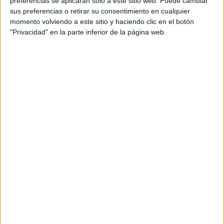
preferencias se aplicarán solo a este sitio web. Puede cambiar
cual, vuelcan la mayor parte del tiempo, que sus tareas
sus preferencias o retirar su consentimiento en cualquier
momento volviendo a este sitio y haciendo clic en el botón
como docentes, y voluntarios en sus meses de verano
"Privacidad" en la parte inferior de la página web.
les permite.
DEJA UNA RESPUESTA
Tu dirección de correo electrónico no será
publicada.
Los campos obligatorios están marcados
con
*
Comentario
*