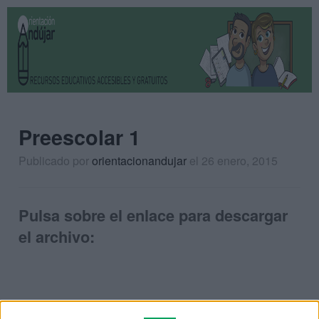
Preescolar 1
Publicado por
orientacionandujar
el 26 enero, 2015
Pulsa sobre el enlace para descargar
el archivo: