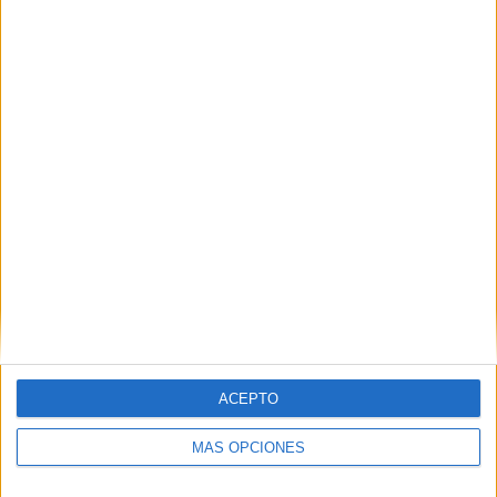
Nombre
*
Correo electrónico
*
Web
ACEPTO
MÁS OPCIONES