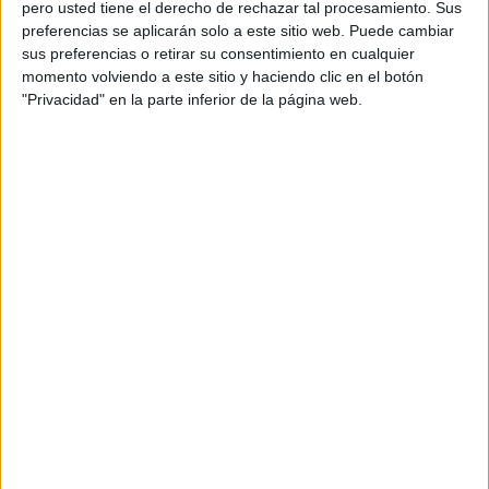
pero usted tiene el derecho de rechazar tal procesamiento. Sus
preferencias se aplicarán solo a este sitio web. Puede cambiar
sus preferencias o retirar su consentimiento en cualquier
Acerca de orientacionandujar
momento volviendo a este sitio y haciendo clic en el botón
"Privacidad" en la parte inferior de la página web.
Orientación Andújar no es solo un blog, es la apuesta
personal de dos profesores Ginés y Maribel, que
además de ser pareja, son los encargados de los
contenidos que encontramos dentro del blog y en el
cual, vuelcan la mayor parte del tiempo, que sus tareas
como docentes, y voluntarios en sus meses de verano
les permite.
DEJA UNA RESPUESTA
Tu dirección de correo electrónico no será
publicada.
Los campos obligatorios están marcados
con
*