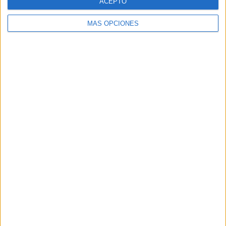
ACEPTO
MÁS OPCIONES
Buscar
Buscar
¿TE GUSTA NUESTRO MATERIAL?
Introduce tu email para unirte a otros
80.860 suscriptores.