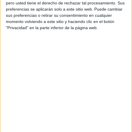
pero usted tiene el derecho de rechazar tal procesamiento. Sus
preferencias se aplicarán solo a este sitio web. Puede cambiar
sus preferencias o retirar su consentimiento en cualquier
momento volviendo a este sitio y haciendo clic en el botón
Acerca de orientacionandujar
"Privacidad" en la parte inferior de la página web.
Orientación Andújar no es solo un blog, es la apuesta
personal de dos profesores Ginés y Maribel, que
además de ser pareja, son los encargados de los
contenidos que encontramos dentro del blog y en el
cual, vuelcan la mayor parte del tiempo, que sus tareas
como docentes, y voluntarios en sus meses de verano
les permite.
DEJA UNA RESPUESTA
Tu dirección de correo electrónico no será
publicada.
Los campos obligatorios están marcados
con
*