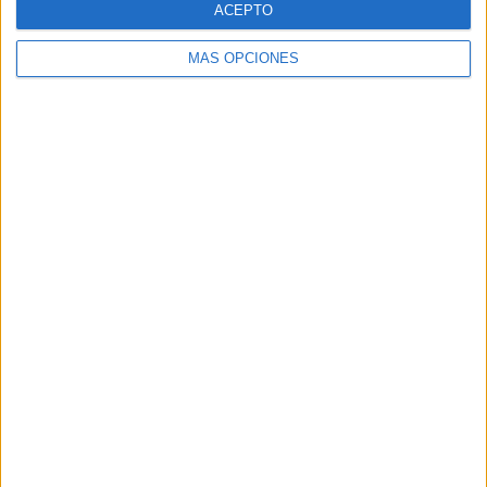
ACEPTO
MÁS OPCIONES
Buscar
Buscar
¿TE GUSTA NUESTRO MATERIAL?
Introduce tu email para unirte a otros
80.860 suscriptores.