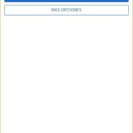
MÁS OPCIONES
Buscar
Buscar
¿TE GUSTA NUESTRO MATERIAL?
Introduce tu email para unirte a otros
80.861 suscriptores.
Dirección