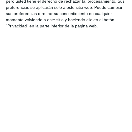
pero usted tiene el derecho de rechazar tal procesamiento. Sus
preferencias se aplicarán solo a este sitio web. Puede cambiar
Acerca de orientacionandujar
sus preferencias o retirar su consentimiento en cualquier
momento volviendo a este sitio y haciendo clic en el botón
Orientación Andújar no es solo un blog, es la apuesta
"Privacidad" en la parte inferior de la página web.
personal de dos profesores Ginés y Maribel, que
además de ser pareja, son los encargados de los
contenidos que encontramos dentro del blog y en el
cual, vuelcan la mayor parte del tiempo, que sus tareas
como docentes, y voluntarios en sus meses de verano
les permite.
DEJA UNA RESPUESTA
Tu dirección de correo electrónico no será
publicada.
Los campos obligatorios están marcados
con
*