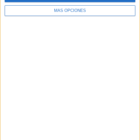
MÁS OPCIONES
Buscar
Buscar
¿TE GUSTA NUESTRO MATERIAL?
Introduce tu email para unirte a otros
80.859 suscriptores.
Dirección