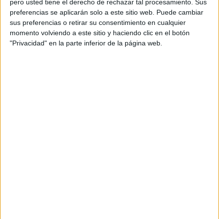
pero usted tiene el derecho de rechazar tal procesamiento. Sus
preferencias se aplicarán solo a este sitio web. Puede cambiar
Acerca de orientacionandujar
sus preferencias o retirar su consentimiento en cualquier
momento volviendo a este sitio y haciendo clic en el botón
Orientación Andújar no es solo un blog, es la apuesta
"Privacidad" en la parte inferior de la página web.
personal de dos profesores Ginés y Maribel, que
además de ser pareja, son los encargados de los
contenidos que encontramos dentro del blog y en el
cual, vuelcan la mayor parte del tiempo, que sus tareas
como docentes, y voluntarios en sus meses de verano
les permite.
DEJA UNA RESPUESTA
Tu dirección de correo electrónico no será
publicada.
Los campos obligatorios están marcados
con
*