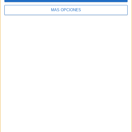
MÁS OPCIONES
Buscar
Buscar
¿TE GUSTA NUESTRO MATERIAL?
Introduce tu email para unirte a otros
80.860 suscriptores.
Dirección