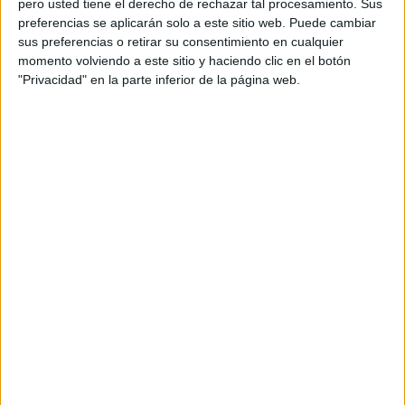
pero usted tiene el derecho de rechazar tal procesamiento. Sus
preferencias se aplicarán solo a este sitio web. Puede cambiar
Acerca de orientacionandujar
sus preferencias o retirar su consentimiento en cualquier
momento volviendo a este sitio y haciendo clic en el botón
Orientación Andújar no es solo un blog, es la apuesta
"Privacidad" en la parte inferior de la página web.
personal de dos profesores Ginés y Maribel, que
además de ser pareja, son los encargados de los
contenidos que encontramos dentro del blog y en el
cual, vuelcan la mayor parte del tiempo, que sus tareas
como docentes, y voluntarios en sus meses de verano
les permite.
DEJA UNA RESPUESTA
Tu dirección de correo electrónico no será
publicada.
Los campos obligatorios están marcados
con
*