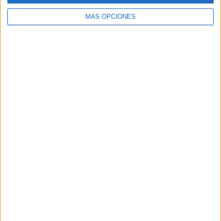
MÁS OPCIONES
Buscar
Buscar
¿TE GUSTA NUESTRO MATERIAL?
Introduce tu email para unirte a otros
80.829 suscriptores.
Dirección