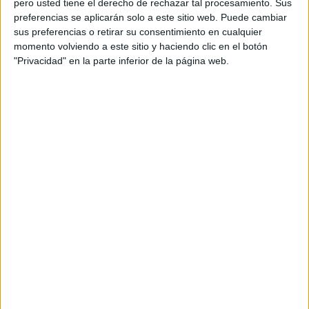
pero usted tiene el derecho de rechazar tal procesamiento. Sus
preferencias se aplicarán solo a este sitio web. Puede cambiar
Acerca de orientacionandujar
sus preferencias o retirar su consentimiento en cualquier
momento volviendo a este sitio y haciendo clic en el botón
Orientación Andújar no es solo un blog, es la apuesta
"Privacidad" en la parte inferior de la página web.
personal de dos profesores Ginés y Maribel, que
además de ser pareja, son los encargados de los
contenidos que encontramos dentro del blog y en el
cual, vuelcan la mayor parte del tiempo, que sus tareas
como docentes, y voluntarios en sus meses de verano
les permite.
DEJA UNA RESPUESTA
Tu dirección de correo electrónico no será
publicada.
Los campos obligatorios están marcados
con
*