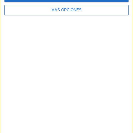
MÁS OPCIONES
Buscar
Buscar
¿TE GUSTA NUESTRO MATERIAL?
Introduce tu email para unirte a otros
80.868 suscriptores.
Dirección