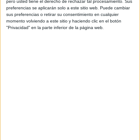
pero usted tiene el derecho de rechazar tal procesamiento. Sus
preferencias se aplicarán solo a este sitio web. Puede cambiar
Acerca de orientacionandujar
sus preferencias o retirar su consentimiento en cualquier
momento volviendo a este sitio y haciendo clic en el botón
Orientación Andújar no es solo un blog, es la apuesta
"Privacidad" en la parte inferior de la página web.
personal de dos profesores Ginés y Maribel, que
además de ser pareja, son los encargados de los
contenidos que encontramos dentro del blog y en el
cual, vuelcan la mayor parte del tiempo, que sus tareas
como docentes, y voluntarios en sus meses de verano
les permite.
DEJA UNA RESPUESTA
Tu dirección de correo electrónico no será
publicada.
Los campos obligatorios están marcados
con
*