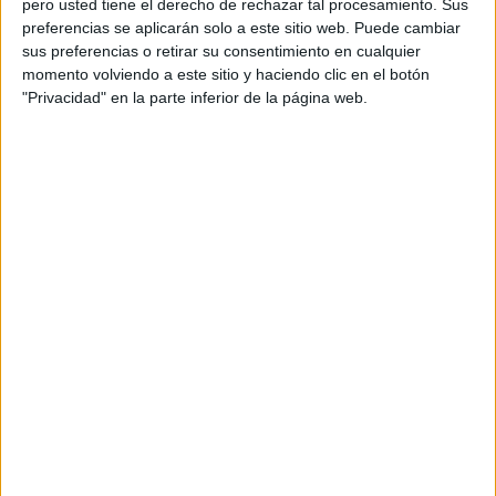
pero usted tiene el derecho de rechazar tal procesamiento. Sus
preferencias se aplicarán solo a este sitio web. Puede cambiar
Acerca de orientacionandujar
sus preferencias o retirar su consentimiento en cualquier
momento volviendo a este sitio y haciendo clic en el botón
Orientación Andújar no es solo un blog, es la apuesta
"Privacidad" en la parte inferior de la página web.
personal de dos profesores Ginés y Maribel, que
además de ser pareja, son los encargados de los
contenidos que encontramos dentro del blog y en el
cual, vuelcan la mayor parte del tiempo, que sus tareas
como docentes, y voluntarios en sus meses de verano
les permite.
DEJA UNA RESPUESTA
Tu dirección de correo electrónico no será
publicada.
Los campos obligatorios están marcados
con
*