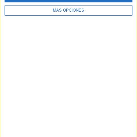
MÁS OPCIONES
Buscar
Buscar
¿TE GUSTA NUESTRO MATERIAL?
Introduce tu email para unirte a otros
80.853 suscriptores.
Dirección