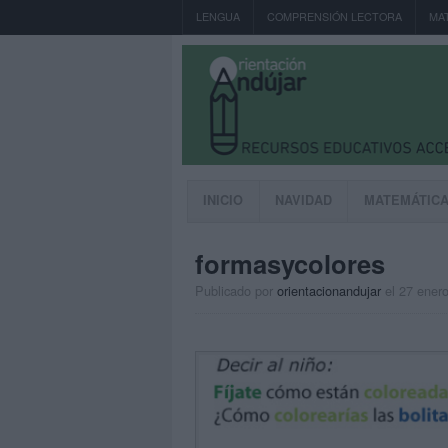
LENGUA
COMPRENSIÓN LECTORA
MA
INICIO
NAVIDAD
MATEMÁTIC
formasycolores
Publicado por
orientacionandujar
el 27 ener