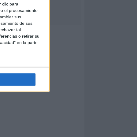
 clic para
bo el procesamiento
cambiar sus
esamiento de sus
echazar tal
erencias o retirar su
vacidad" en la parte