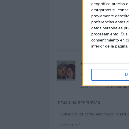
geográfica precisa e 
otorgarnos su conse
previamente descrito
preferencias antes d
datos personales pue
procesamiento. Sus p
consentimiento en cu
inferior de la página
Acerca de orientacion
Orientación Andújar no es sol
Maribel, que además de ser p
M
dentro del blog y en el cual,
voluntarios en sus meses de 
DEJA UNA RESPUESTA
Tu dirección de correo electrónico no será 
Comentario
*