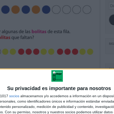
Dir
de
ema
SI
FA
Su privacidad es importante para nosotros
s 1017
socios
almacenamos y/o accedemos a información en un disposit
sonales, como identificadores únicos e información estándar enviada 
ntenido personalizado, medición de publicidad y contenido, investigaci
os.
Con su permiso, nosotros y nuestros socios podemos utilizar datos 