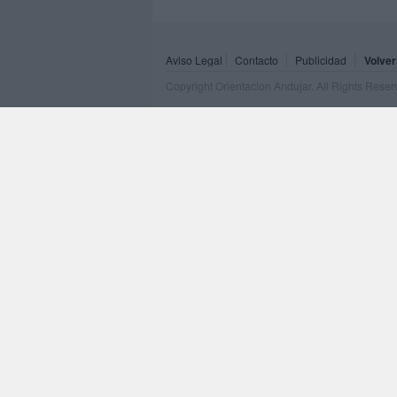
Aviso Legal
Contacto
Publicidad
Volver
Copyright Orientacion Andujar. All Rights Rese