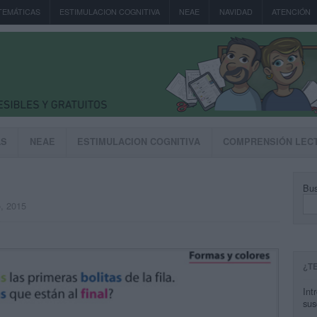
TEMÁTICAS
ESTIMULACION COGNITIVA
NEAE
NAVIDAD
ATENCIÓN
AS
NEAE
ESTIMULACION COGNITIVA
COMPRENSIÓN LEC
Bus
o, 2015
¿T
Int
sus