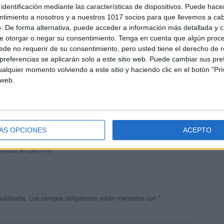
identificación mediante las características de dispositivos. Puede hacer
ntimiento a nosotros y a nuestros 1017 socios para que llevemos a ca
. De forma alternativa, puede acceder a información más detallada y 
e otorgar o negar su consentimiento.
Tenga en cuenta que algún proc
de no requerir de su consentimiento, pero usted tiene el derecho de r
referencias se aplicarán solo a este sitio web. Puede cambiar sus pref
alquier momento volviendo a este sitio y haciendo clic en el botón "Pri
 web.
andujar
o un blog, es la apuesta personal de dos profesores Ginés y
areja, son los encargados de los contenidos que encontramos
ÁS OPCIONES
ACEPTO
 vuelcan la mayor parte del tiempo, que sus tareas como docentes, y
verano les permite.
publicada.
Los campos obligatorios están marcados con
*