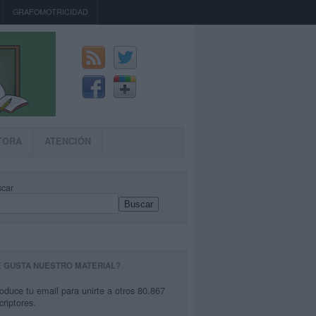
GRAFOMOTRICIDAD
TORA
ATENCIÓN
car
Buscar
E GUSTA NUESTRO MATERIAL?
roduce tu email para unirte a otros 80.867
criptores.