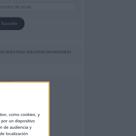
ección
il
Suscribir
GUE NUESTROS TABLEROS EN PINTEREST
CEBOOK
ivo, como cookies, y
por un dispositivo
ón de audiencia y
de localización