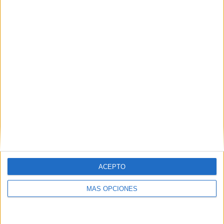
DEJA UNA RESPUESTA
Tu dirección de correo electrónico no será
publicada.
Los campos obligatorios están marcados
con
*
Comentario
*
ACEPTO
MÁS OPCIONES
Nombre
*