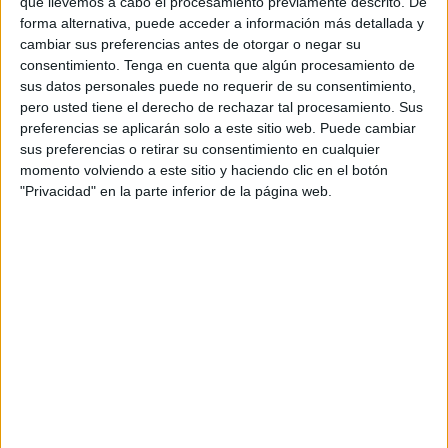
que llevemos a cabo el procesamiento previamente descrito. De
Orientación Andújar no es solo un blog, es la apuesta
forma alternativa, puede acceder a información más detallada y
cambiar sus preferencias antes de otorgar o negar su
personal de dos profesores Ginés y Maribel, que
consentimiento.
Tenga en cuenta que algún procesamiento de
además de ser pareja, son los encargados de los
sus datos personales puede no requerir de su consentimiento,
contenidos que encontramos dentro del blog y en el
pero usted tiene el derecho de rechazar tal procesamiento. Sus
cual, vuelcan la mayor parte del tiempo, que sus tareas
preferencias se aplicarán solo a este sitio web. Puede cambiar
como docentes, y voluntarios en sus meses de verano
sus preferencias o retirar su consentimiento en cualquier
momento volviendo a este sitio y haciendo clic en el botón
les permite.
"Privacidad" en la parte inferior de la página web.
3 COMMENTS
Valeria Balduzzi
Publicado
11 marzo, 2015 a las 9:12 PM
Muy bueno el material, seria interesante que
tengan en cuenta hacerlo con letra imprenta
mayúscula, ya que es la primer tipografía
que los niños trabajan. Gracias!