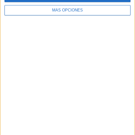
MÁS OPCIONES
Buscar
Buscar
¿TE GUSTA NUESTRO MATERIAL?
Introduce tu email para unirte a otros
80.861 suscriptores.
Dirección