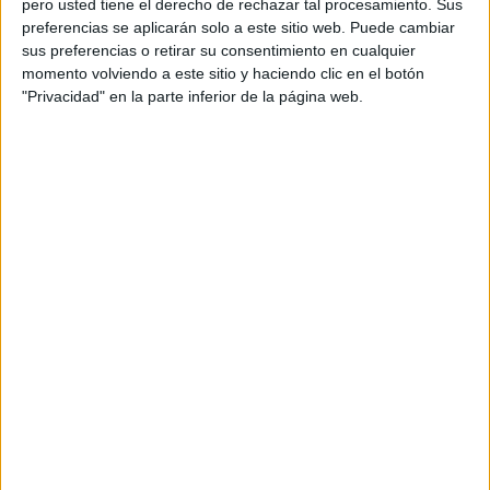
pero usted tiene el derecho de rechazar tal procesamiento. Sus
preferencias se aplicarán solo a este sitio web. Puede cambiar
Acerca de orientacionandujar
sus preferencias o retirar su consentimiento en cualquier
momento volviendo a este sitio y haciendo clic en el botón
Orientación Andújar no es solo un blog, es la apuesta
"Privacidad" en la parte inferior de la página web.
personal de dos profesores Ginés y Maribel, que
además de ser pareja, son los encargados de los
contenidos que encontramos dentro del blog y en el
cual, vuelcan la mayor parte del tiempo, que sus tareas
como docentes, y voluntarios en sus meses de verano
les permite.
DEJA UNA RESPUESTA
Tu dirección de correo electrónico no será
publicada.
Los campos obligatorios están marcados
con
*