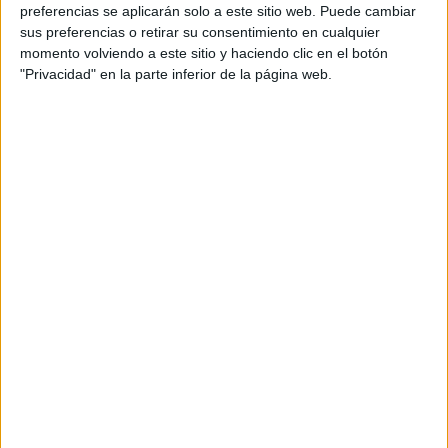
personal de dos profesores Ginés y Maribel, que
preferencias se aplicarán solo a este sitio web. Puede cambiar
además de ser pareja, son los encargados de los
sus preferencias o retirar su consentimiento en cualquier
momento volviendo a este sitio y haciendo clic en el botón
contenidos que encontramos dentro del blog y en el
"Privacidad" en la parte inferior de la página web.
cual, vuelcan la mayor parte del tiempo, que sus tareas
como docentes, y voluntarios en sus meses de verano
les permite.
DEJA UNA RESPUESTA
Tu dirección de correo electrónico no será
publicada.
Los campos obligatorios están marcados
con
*
Comentario
*