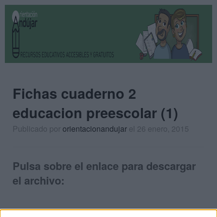
Fichas cuaderno 2
educacion preescolar (1)
Publicado por
orientacionandujar
el 26 enero, 2015
Pulsa sobre el enlace para descargar
el archivo: