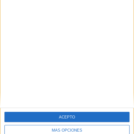
Nombre
*
Correo electrónico
*
Web
ACEPTO
MÁS OPCIONES