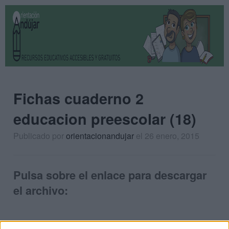
Fichas cuaderno 2
educacion preescolar (18)
Publicado por
orientacionandujar
el 26 enero, 2015
Pulsa sobre el enlace para descargar
el archivo: