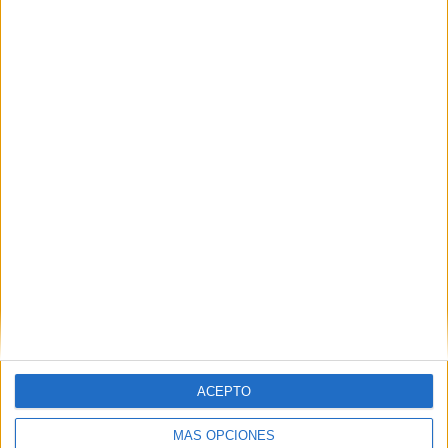
Nombre
*
Correo electrónico
*
Web
ACEPTO
MÁS OPCIONES