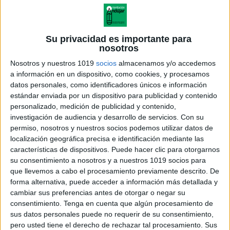
Su privacidad es importante para
nosotros
Nosotros y nuestros 1019
socios
almacenamos y/o accedemos
a información en un dispositivo, como cookies, y procesamos
datos personales, como identificadores únicos e información
estándar enviada por un dispositivo para publicidad y contenido
personalizado, medición de publicidad y contenido,
investigación de audiencia y desarrollo de servicios.
Con su
permiso, nosotros y nuestros socios podemos utilizar datos de
localización geográfica precisa e identificación mediante las
Fichas cuaderno 2 educacion
características de dispositivos. Puede hacer clic para otorgarnos
preescolar (18)
su consentimiento a nosotros y a nuestros 1019 socios para
que llevemos a cabo el procesamiento previamente descrito. De
forma alternativa, puede acceder a información más detallada y
cambiar sus preferencias antes de otorgar o negar su
consentimiento.
Tenga en cuenta que algún procesamiento de
Acerca de orientacionandujar
sus datos personales puede no requerir de su consentimiento,
Orientación Andújar no es solo un blog, es la apuesta
pero usted tiene el derecho de rechazar tal procesamiento. Sus