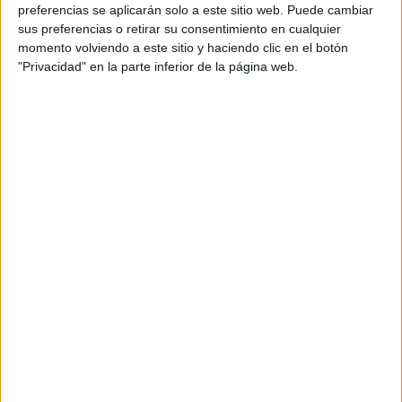
personal de dos profesores Ginés y Maribel, que
preferencias se aplicarán solo a este sitio web. Puede cambiar
además de ser pareja, son los encargados de los
sus preferencias o retirar su consentimiento en cualquier
momento volviendo a este sitio y haciendo clic en el botón
contenidos que encontramos dentro del blog y en el
"Privacidad" en la parte inferior de la página web.
cual, vuelcan la mayor parte del tiempo, que sus tareas
como docentes, y voluntarios en sus meses de verano
les permite.
DEJA UNA RESPUESTA
Tu dirección de correo electrónico no será
publicada.
Los campos obligatorios están marcados
con
*
Comentario
*