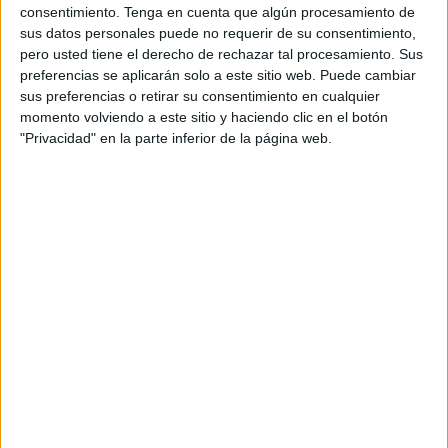
consentimiento.
Tenga en cuenta que algún procesamiento de
sus datos personales puede no requerir de su consentimiento,
pero usted tiene el derecho de rechazar tal procesamiento. Sus
preferencias se aplicarán solo a este sitio web. Puede cambiar
sus preferencias o retirar su consentimiento en cualquier
momento volviendo a este sitio y haciendo clic en el botón
Acerca de orientacionandujar
"Privacidad" en la parte inferior de la página web.
Orientación Andújar no es solo un blog, es la apuesta
personal de dos profesores Ginés y Maribel, que
además de ser pareja, son los encargados de los
contenidos que encontramos dentro del blog y en el
cual, vuelcan la mayor parte del tiempo, que sus tareas
como docentes, y voluntarios en sus meses de verano
les permite.
1 COMENTARIO
Alejabdra