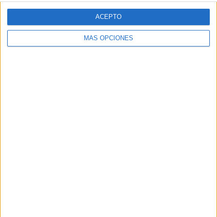
Web
ACEPTO
MÁS OPCIONES
Buscar
Buscar
¿TE GUSTA NUESTRO MATERIAL?