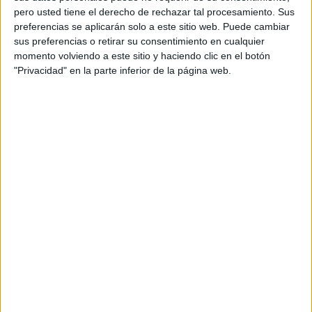
pero usted tiene el derecho de rechazar tal procesamiento. Sus
preferencias se aplicarán solo a este sitio web. Puede cambiar
sus preferencias o retirar su consentimiento en cualquier
momento volviendo a este sitio y haciendo clic en el botón
"Privacidad" en la parte inferior de la página web.
Acerca de orientacionandujar
Orientación Andújar no es solo un blog, es la apuesta
personal de dos profesores Ginés y Maribel, que
además de ser pareja, son los encargados de los
contenidos que encontramos dentro del blog y en el
cual, vuelcan la mayor parte del tiempo, que sus tareas
como docentes, y voluntarios en sus meses de verano
les permite.
DEJA UNA RESPUESTA
Tu dirección de correo electrónico no será