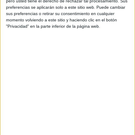
pero usted tiene el derecho de rechazar tal procesamiento. Sus
preferencias se aplicarán solo a este sitio web. Puede cambiar
Acerca de orientacionandujar
sus preferencias o retirar su consentimiento en cualquier
Orientación Andújar no es solo un blog, es la apuesta
momento volviendo a este sitio y haciendo clic en el botón
"Privacidad" en la parte inferior de la página web.
personal de dos profesores Ginés y Maribel, que
además de ser pareja, son los encargados de los
contenidos que encontramos dentro del blog y en el
cual, vuelcan la mayor parte del tiempo, que sus tareas
como docentes, y voluntarios en sus meses de verano
les permite.
DEJA UNA RESPUESTA
Tu dirección de correo electrónico no será
publicada.
Los campos obligatorios están marcados
con
*
Comentario
*