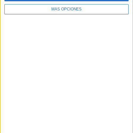
MÁS OPCIONES
Buscar
Buscar
¿TE GUSTA NUESTRO MATERIAL?
Introduce tu email para unirte a otros
80.862 suscriptores.
Dirección