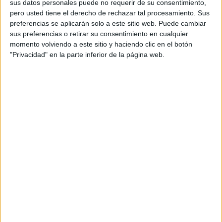
sus datos personales puede no requerir de su consentimiento,
pero usted tiene el derecho de rechazar tal procesamiento. Sus
preferencias se aplicarán solo a este sitio web. Puede cambiar
sus preferencias o retirar su consentimiento en cualquier
momento volviendo a este sitio y haciendo clic en el botón
"Privacidad" en la parte inferior de la página web.
Acerca de orientacionandujar
Orientación Andújar no es solo un blog, es la apuesta
personal de dos profesores Ginés y Maribel, que
además de ser pareja, son los encargados de los
contenidos que encontramos dentro del blog y en el
cual, vuelcan la mayor parte del tiempo, que sus tareas
como docentes, y voluntarios en sus meses de verano
les permite.
DEJA UNA RESPUESTA