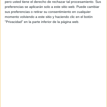
pero usted tiene el derecho de rechazar tal procesamiento. Sus
preferencias se aplicarán solo a este sitio web. Puede cambiar
sus preferencias o retirar su consentimiento en cualquier
Acerca de orientacionandujar
momento volviendo a este sitio y haciendo clic en el botón
"Privacidad" en la parte inferior de la página web.
Orientación Andújar no es solo un blog, es la apuesta
personal de dos profesores Ginés y Maribel, que
además de ser pareja, son los encargados de los
contenidos que encontramos dentro del blog y en el
cual, vuelcan la mayor parte del tiempo, que sus tareas
como docentes, y voluntarios en sus meses de verano
les permite.
DEJA UNA RESPUESTA
Tu dirección de correo electrónico no será
publicada.
Los campos obligatorios están marcados
con
*