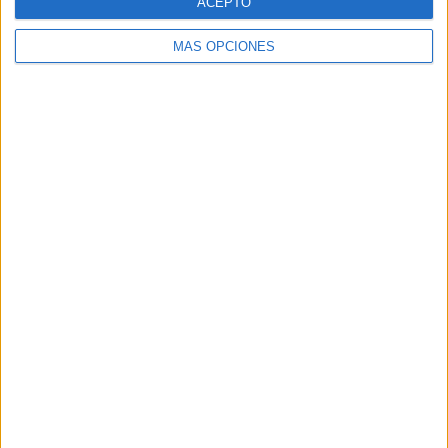
ACEPTO
MÁS OPCIONES
Buscar
Buscar
¿TE GUSTA NUESTRO MATERIAL?
Introduce tu email para unirte a otros
80.871 suscriptores.