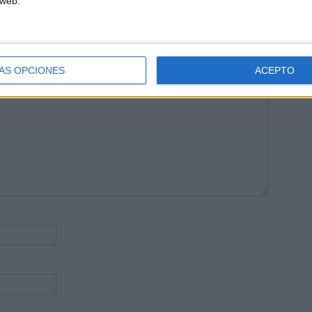
 web.
publicada.
Los campos obligatorios están marcados con
*
ÁS OPCIONES
ACEPTO