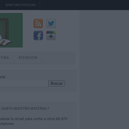
GRAFOMOTRICIDAD
TORA
ATENCIÓN
car
Buscar
E GUSTA NUESTRO MATERIAL?
roduce tu email para unirte a otros 80.870
criptores.