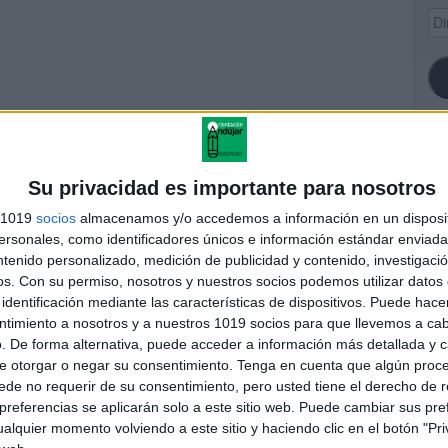
Dir
de
ema
SI
Su privacidad es importante para nosotros
s 1019
socios
almacenamos y/o accedemos a información en un disposit
sonales, como identificadores únicos e información estándar enviada 
 de extinción enuresis
ntenido personalizado, medición de publicidad y contenido, investigaci
FA
os.
Con su permiso, nosotros y nuestros socios podemos utilizar datos 
identificación mediante las características de dispositivos. Puede hacer
ntimiento a nosotros y a nuestros 1019 socios para que llevemos a ca
andujar
. De forma alternativa, puede acceder a información más detallada y 
o un blog, es la apuesta personal de dos profesores Ginés y
e otorgar o negar su consentimiento.
Tenga en cuenta que algún proc
areja, son los encargados de los contenidos que encontramos
de no requerir de su consentimiento, pero usted tiene el derecho de r
 vuelcan la mayor parte del tiempo, que sus tareas como docentes, y
referencias se aplicarán solo a este sitio web. Puede cambiar sus pref
verano les permite.
alquier momento volviendo a este sitio y haciendo clic en el botón "Pri