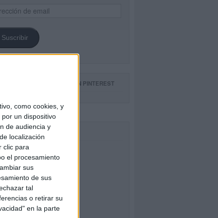
ección
il
Suscribir
GUE NUESTROS TABLEROS EN PINTEREST
ivo, como cookies, y
por un dispositivo
ón de audiencia y
CEBOOK
de localización
 clic para
bo el procesamiento
cambiar sus
esamiento de sus
echazar tal
erencias o retirar su
vacidad" en la parte