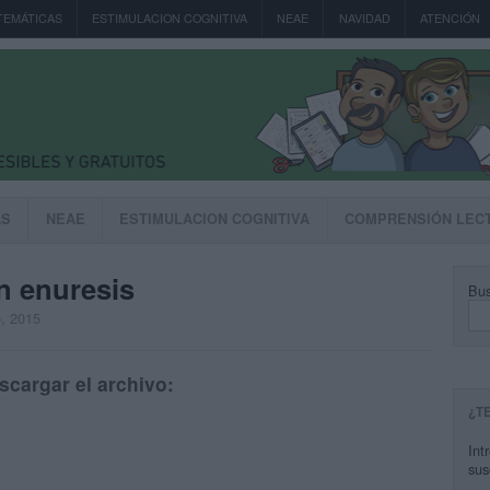
TEMÁTICAS
ESTIMULACION COGNITIVA
NEAE
NAVIDAD
ATENCIÓN
AS
NEAE
ESTIMULACION COGNITIVA
COMPRENSIÓN LEC
n enuresis
Bus
o, 2015
scargar el archivo:
¿T
Int
sus