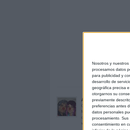
Nosotros y nuestro
procesamos datos per
metodos
para publicidad y co
desarrollo de servici
geográfica precisa e 
otorgarnos su conse
Acerca de orientacion
previamente descrito
Orientación Andújar no es sol
preferencias antes d
Maribel, que además de ser p
datos personales pue
dentro del blog y en el cual,
procesamiento. Sus p
voluntarios en sus meses de 
consentimiento en cu