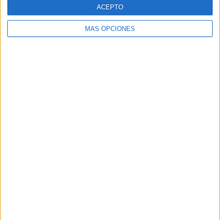
ACEPTO
MÁS OPCIONES
Buscar
Buscar
¿TE GUSTA NUESTRO MATERIAL?
Introduce tu email para unirte a otros
80.871 suscriptores.