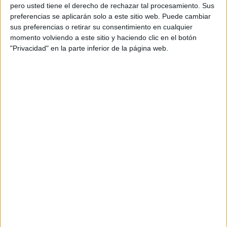
pero usted tiene el derecho de rechazar tal procesamiento. Sus
preferencias se aplicarán solo a este sitio web. Puede cambiar
sus preferencias o retirar su consentimiento en cualquier
momento volviendo a este sitio y haciendo clic en el botón
Acerca de orientacionandujar
"Privacidad" en la parte inferior de la página web.
Orientación Andújar no es solo un blog, es la apuesta
personal de dos profesores Ginés y Maribel, que
además de ser pareja, son los encargados de los
contenidos que encontramos dentro del blog y en el
cual, vuelcan la mayor parte del tiempo, que sus tareas
como docentes, y voluntarios en sus meses de verano
les permite.
DEJA UNA RESPUESTA
Tu dirección de correo electrónico no será
publicada.
Los campos obligatorios están marcados