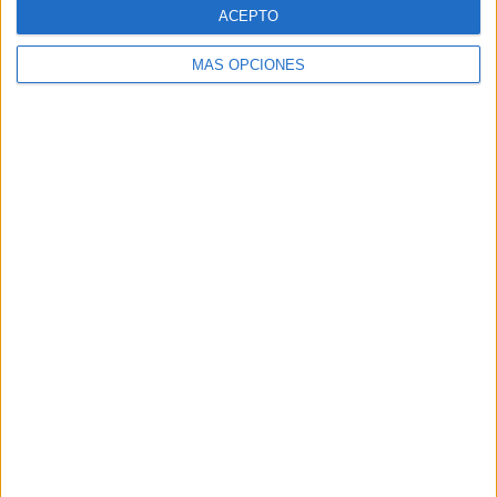
ACEPTO
MÁS OPCIONES
Buscar
Buscar
¿TE GUSTA NUESTRO MATERIAL?
Introduce tu email para unirte a otros
80.872 suscriptores.