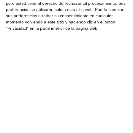
pero usted tiene el derecho de rechazar tal procesamiento. Sus
preferencias se aplicarán solo a este sitio web. Puede cambiar
sus preferencias o retirar su consentimiento en cualquier
momento volviendo a este sitio y haciendo clic en el botón
Acerca de orientacionandujar
"Privacidad" en la parte inferior de la página web.
Orientación Andújar no es solo un blog, es la apuesta
personal de dos profesores Ginés y Maribel, que
además de ser pareja, son los encargados de los
contenidos que encontramos dentro del blog y en el
cual, vuelcan la mayor parte del tiempo, que sus tareas
como docentes, y voluntarios en sus meses de verano
les permite.
DEJA UNA RESPUESTA
Tu dirección de correo electrónico no será
publicada.
Los campos obligatorios están marcados