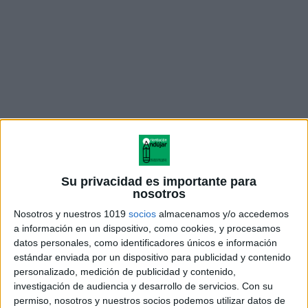
Su privacidad es importante para
aprendemos a contar en
nosotros
preescolar
Nosotros y nuestros 1019
socios
almacenamos y/o accedemos
a información en un dispositivo, como cookies, y procesamos
datos personales, como identificadores únicos e información
estándar enviada por un dispositivo para publicidad y contenido
personalizado, medición de publicidad y contenido,
Acerca de orientacionandujar
investigación de audiencia y desarrollo de servicios.
Con su
Orientación Andújar no es solo un blog, es la apuesta
permiso, nosotros y nuestros socios podemos utilizar datos de