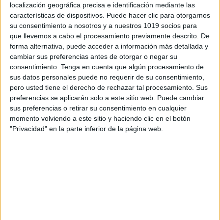
personal de dos profesores Ginés y Maribel, que
localización geográfica precisa e identificación mediante las
además de ser pareja, son los encargados de los
características de dispositivos. Puede hacer clic para otorgarnos
su consentimiento a nosotros y a nuestros 1019 socios para
contenidos que encontramos dentro del blog y en el
que llevemos a cabo el procesamiento previamente descrito. De
cual, vuelcan la mayor parte del tiempo, que sus tareas
forma alternativa, puede acceder a información más detallada y
como docentes, y voluntarios en sus meses de verano
cambiar sus preferencias antes de otorgar o negar su
les permite.
consentimiento.
Tenga en cuenta que algún procesamiento de
sus datos personales puede no requerir de su consentimiento,
pero usted tiene el derecho de rechazar tal procesamiento. Sus
preferencias se aplicarán solo a este sitio web. Puede cambiar
6 COMMENTS
sus preferencias o retirar su consentimiento en cualquier
momento volviendo a este sitio y haciendo clic en el botón
"Privacidad" en la parte inferior de la página web.
darcypulecio
Publicado
31 enero, 2015 a las 2:18 AM
Gracias por sus aportes para nosotros como
docentes y sobre todo por pensar en la
primera infancia
RESPONDER