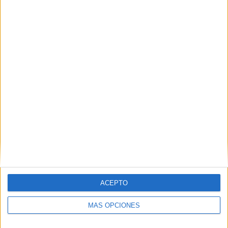
Nombre
*
Correo electrónico
*
Web
ACEPTO
MÁS OPCIONES