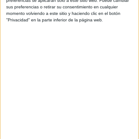
preferencias se aplicarán solo a este sitio web. Puede cambiar
cual, vuelcan la mayor parte del tiempo, que sus tareas
sus preferencias o retirar su consentimiento en cualquier
momento volviendo a este sitio y haciendo clic en el botón
como docentes, y voluntarios en sus meses de verano
"Privacidad" en la parte inferior de la página web.
les permite.
DEJA UNA RESPUESTA
Tu dirección de correo electrónico no será
publicada.
Los campos obligatorios están marcados
con
*
Comentario
*