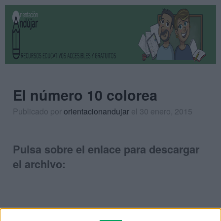
El número 10 colorea
Publicado por
orientacionandujar
el 30 enero, 2015
Pulsa sobre el enlace para descargar
el archivo: