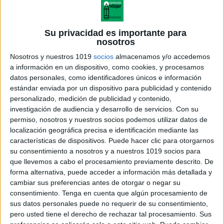
Su privacidad es importante para
nosotros
Nosotros y nuestros 1019
socios
almacenamos y/o accedemos
a información en un dispositivo, como cookies, y procesamos
datos personales, como identificadores únicos e información
estándar enviada por un dispositivo para publicidad y contenido
personalizado, medición de publicidad y contenido,
investigación de audiencia y desarrollo de servicios.
Con su
El número 10 colorea
permiso, nosotros y nuestros socios podemos utilizar datos de
localización geográfica precisa e identificación mediante las
características de dispositivos. Puede hacer clic para otorgarnos
su consentimiento a nosotros y a nuestros 1019 socios para
que llevemos a cabo el procesamiento previamente descrito. De
Acerca de orientacionandujar
forma alternativa, puede acceder a información más detallada y
Orientación Andújar no es solo un blog, es la apuesta
cambiar sus preferencias antes de otorgar o negar su
consentimiento.
Tenga en cuenta que algún procesamiento de
personal de dos profesores Ginés y Maribel, que
sus datos personales puede no requerir de su consentimiento,
además de ser pareja, son los encargados de los
pero usted tiene el derecho de rechazar tal procesamiento. Sus
contenidos que encontramos dentro del blog y en el