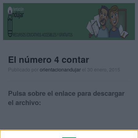
El número 4 contar
Publicado por
orientacionandujar
el 30 enero, 2015
Pulsa sobre el enlace para descargar
el archivo: