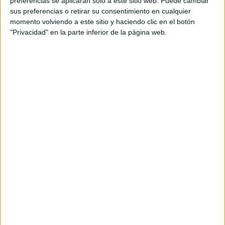
preferencias se aplicarán solo a este sitio web. Puede cambiar
cual, vuelcan la mayor parte del tiempo, que sus tareas
sus preferencias o retirar su consentimiento en cualquier
momento volviendo a este sitio y haciendo clic en el botón
como docentes, y voluntarios en sus meses de verano
"Privacidad" en la parte inferior de la página web.
les permite.
DEJA UNA RESPUESTA
Tu dirección de correo electrónico no será
publicada.
Los campos obligatorios están marcados
con
*
Comentario
*