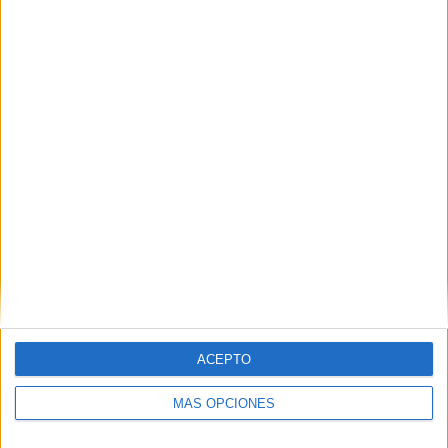
Nombre
*
Correo electrónico
*
Web
ACEPTO
MÁS OPCIONES