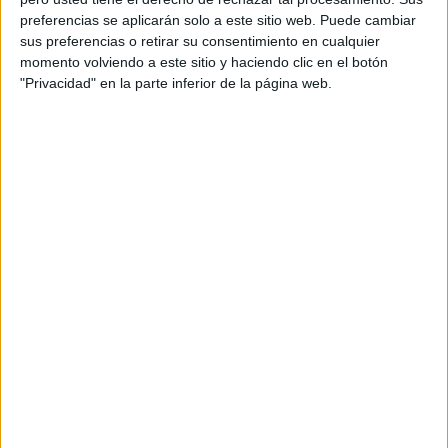
Acerca de orientacionandujar
preferencias se aplicarán solo a este sitio web. Puede cambiar
Orientación Andújar no es solo un blog, es la apuesta
sus preferencias o retirar su consentimiento en cualquier
momento volviendo a este sitio y haciendo clic en el botón
personal de dos profesores Ginés y Maribel, que
"Privacidad" en la parte inferior de la página web.
además de ser pareja, son los encargados de los
contenidos que encontramos dentro del blog y en el
cual, vuelcan la mayor parte del tiempo, que sus tareas
como docentes, y voluntarios en sus meses de verano
les permite.
DEJA UNA RESPUESTA
Tu dirección de correo electrónico no será
publicada.
Los campos obligatorios están marcados
con
*
Comentario
*