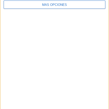
MÁS OPCIONES
Buscar
Buscar
¿TE GUSTA NUESTRO MATERIAL?
Introduce tu email para unirte a otros
80.859 suscriptores.
Dirección
de