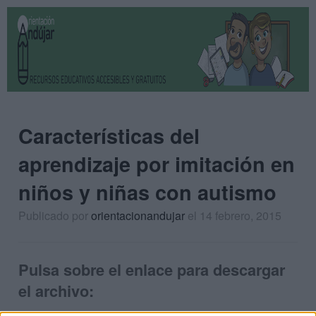
Características del
aprendizaje por imitación en
niños y niñas con autismo
Publicado por
orientacionandujar
el 14 febrero, 2015
Pulsa sobre el enlace para descargar
el archivo: