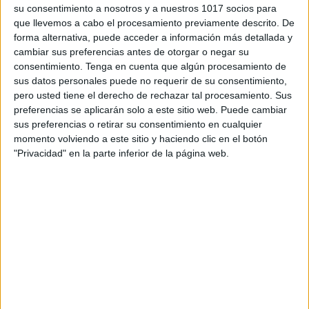
su consentimiento a nosotros y a nuestros 1017 socios para
que llevemos a cabo el procesamiento previamente descrito. De
Acerca de orientacionandujar
forma alternativa, puede acceder a información más detallada y
Orientación Andújar no es solo un blog, es la apuesta
cambiar sus preferencias antes de otorgar o negar su
personal de dos profesores Ginés y Maribel, que
consentimiento.
Tenga en cuenta que algún procesamiento de
sus datos personales puede no requerir de su consentimiento,
además de ser pareja, son los encargados de los
pero usted tiene el derecho de rechazar tal procesamiento. Sus
contenidos que encontramos dentro del blog y en el
preferencias se aplicarán solo a este sitio web. Puede cambiar
cual, vuelcan la mayor parte del tiempo, que sus tareas
sus preferencias o retirar su consentimiento en cualquier
como docentes, y voluntarios en sus meses de verano
momento volviendo a este sitio y haciendo clic en el botón
"Privacidad" en la parte inferior de la página web.
les permite.
3 COMMENTS
YAJAIRA
Publicado
12 marzo, 2015 a las 7:27 PM
DIOS ME LOS BENDIGA,POR ESAS
MARAVILLAS QUE NOS OFRECEN TAN