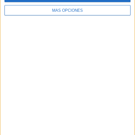
MÁS OPCIONES
Nombre
*
Correo electrónico
*
Web