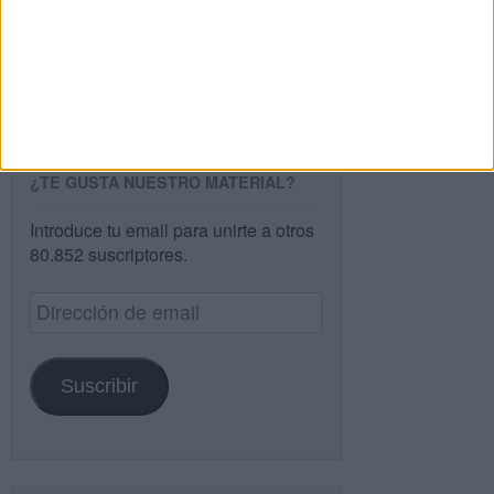
Buscar
Buscar
¿TE GUSTA NUESTRO MATERIAL?
Introduce tu email para unirte a otros
80.852 suscriptores.
Dirección
de
email
Suscribir