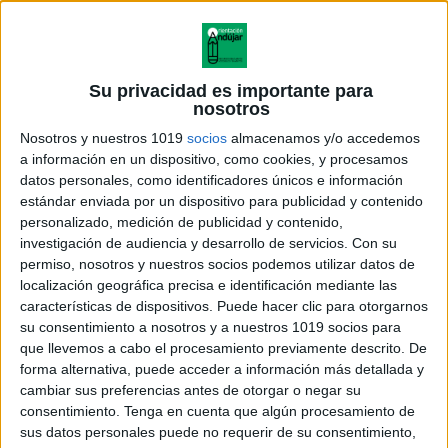
capacidad de concentración influyen de forma
determinante en la comprensión y asimilación de los
contenidos y también en los resultados académicos,
por lo que es fundamental que aprendas a
Su privacidad es importante para
nosotros
desarrollarlas en tus hijos. Te damos algunas claves
Nosotros y nuestros 1019
socios
almacenamos y/o accedemos
para conseguirlo.
a información en un dispositivo, como cookies, y procesamos
datos personales, como identificadores únicos e información
¿A
estándar enviada por un dispositivo para publicidad y contenido
personalizado, medición de publicidad y contenido,
investigación de audiencia y desarrollo de servicios.
Con su
permiso, nosotros y nuestros socios podemos utilizar datos de
localización geográfica precisa e identificación mediante las
características de dispositivos. Puede hacer clic para otorgarnos
su consentimiento a nosotros y a nuestros 1019 socios para
que llevemos a cabo el procesamiento previamente descrito. De
forma alternativa, puede acceder a información más detallada y
cambiar sus preferencias antes de otorgar o negar su
consentimiento.
Tenga en cuenta que algún procesamiento de
sus datos personales puede no requerir de su consentimiento,