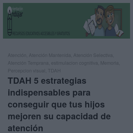
Atención
,
Atención Mantenida
,
Atención Selectiva
,
Atención Temprana
,
estimulacion cognitiva
,
Memoria
,
Percepcion visual
,
TDAH
TDAH 5 estrategias
indispensables para
conseguir que tus hijos
mejoren su capacidad de
atención