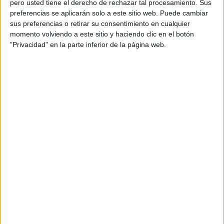
pero usted tiene el derecho de rechazar tal procesamiento. Sus
preferencias se aplicarán solo a este sitio web. Puede cambiar
sus preferencias o retirar su consentimiento en cualquier
QUÉ SE DEBE LA TENDENCIA A
momento volviendo a este sitio y haciendo clic en el botón
DISTRACCIÓN?
"Privacidad" en la parte inferior de la página web.
El aburrimiento, un entorno inadecuado o la simple
inmadurez pueden ser factores que generen
distracción en el niño. Es importante observar cada
situación y cada individuo para determinar qué está
causando la falta de atención. Conviene, por ejemplo,
indagar si el niño tiene algún problema emocional o
social que le impida estar tranquilo en casa o en el
aula. También es bueno buscar
estrategias que le
motiven
y le ayuden a centrar su atención.
En casos en los que la incapacidad para concentrarse
o la falta de motivación sean persistentes y